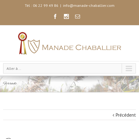
Tél : 06 22 99 49 86
|
info@manade-chaballier.com
Aller à...
Ferrade
Précédent