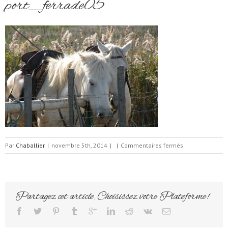
port_ferrade05
sur
Par
Chaballier
|
novembre 5th, 2014
|
|
Commentaires fermés
port_ferrade05
Partagez cet article, Choisissez votre Plateforme!