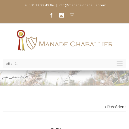
Tél : 06 22 99 49 86
|
info@manade-chaballier.com
Aller à...
port_ferrade05
Précédent